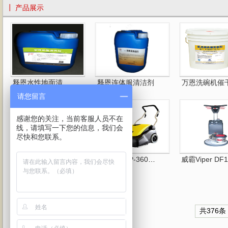
┃ 产品展示
释恩水性地面清洁剂
释恩连体服清洁剂
万恩洗碗机催
请您留言
感谢您的关注，当前客服人员不在
线，请填写一下您的信息，我们会
尽快和您联系。
释恩力牌LP-5L 无线肩背···
释恩力牌LP-360直立式滚···
威霸Viper DF1
共376条