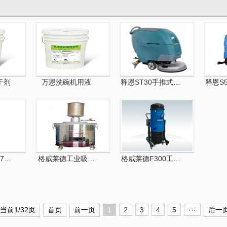
干剂
万恩洗碗机用液
释恩ST30手推式洗地机
释恩S
7A多···
格威莱德工业吸尘机C-11系···
格威莱德F300工业吸尘机
 当前1/32页
首页
前一页
1
2
3
4
5
···
后一