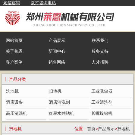
短信咨询
拨打咨询电话
网站首页
产品展示
联系我们
关于莱恩
新闻中心
服务支持
客户案例
销售网络
人才招聘
┃ 产品分类
洗地机
扫地机
工业吸尘器
酒店设备
酒店清洗剂
工业清洗剂
高压清洗机
红星水井钻机
长螺旋钻机
┃ 扫地机
位置：
首页
>
产品展示
>
扫地机