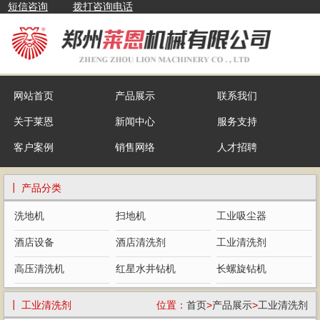
短信咨询
拨打咨询电话
网站首页
产品展示
联系我们
关于莱恩
新闻中心
服务支持
客户案例
销售网络
人才招聘
┃ 产品分类
洗地机
扫地机
工业吸尘器
酒店设备
酒店清洗剂
工业清洗剂
高压清洗机
红星水井钻机
长螺旋钻机
┃ 工业清洗剂
位置：
首页
>
产品展示
>
工业清洗剂